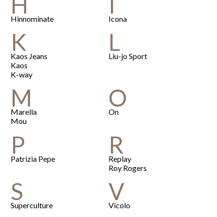
H
I
Hinnominate
Icona
K
L
Kaos Jeans
Liu-jo Sport
Kaos
K-way
M
O
Marella
On
Mou
P
R
Patrizia Pepe
Replay
Roy Rogers
S
V
Superculture
Vicolo