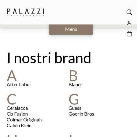
Chiudi
Menù
I nostri brand
A
B
After Label
Blauer
C
G
Ceralacca
Guess
Cb Fusion
Goorin Bros
Colmar Originals
Calvin Klein