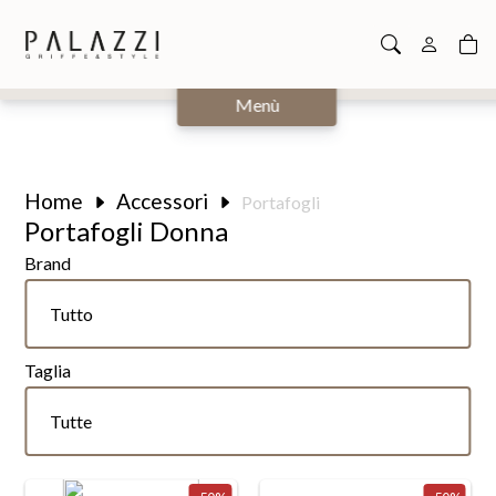
Chiudi
Menù
Home
Accessori
Portafogli
Portafogli Donna
Brand
Tutte
Tutto
Patrizia Pepe
Taglia
Tutte
Tutte
UNI