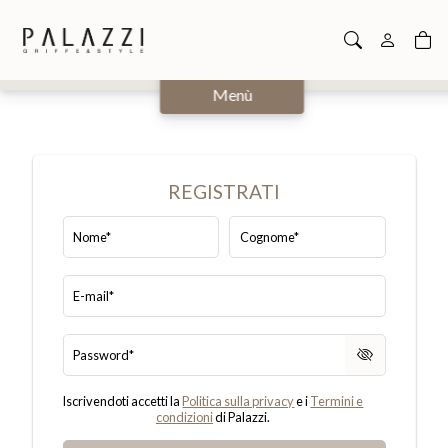
Chiudi
Menù
REGISTRATI
Nome*
Cognome*
E-mail*
Password*
Iscrivendoti accetti la
Politica sulla privacy
e i
Termini e
condizioni
di Palazzi.