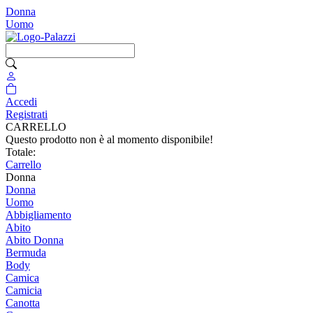
Donna
Uomo
Accedi
Registrati
CARRELLO
Questo prodotto non è al momento disponibile!
Totale:
Carrello
Donna
Donna
Uomo
Abbigliamento
Abito
Abito Donna
Bermuda
Body
Camica
Camicia
Canotta