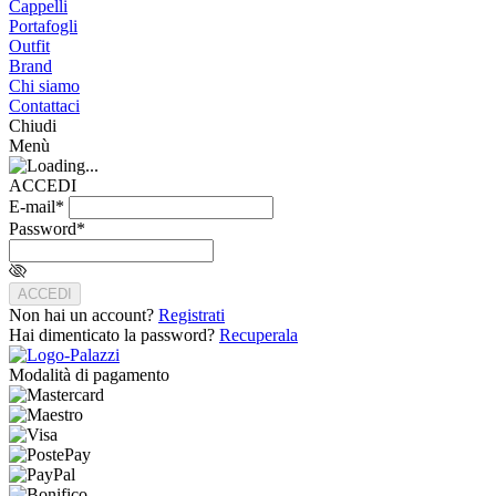
Cappelli
Portafogli
Outfit
Brand
Chi siamo
Contattaci
Chiudi
Menù
ACCEDI
E-mail*
Password*
ACCEDI
Non hai un account?
Registrati
Hai dimenticato la password?
Recuperala
Modalità di pagamento