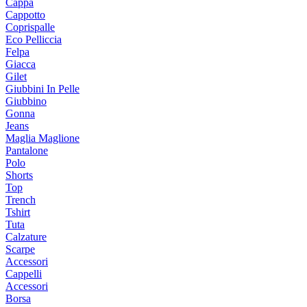
Cappa
Cappotto
Coprispalle
Eco Pelliccia
Felpa
Giacca
Gilet
Giubbini In Pelle
Giubbino
Gonna
Jeans
Maglia Maglione
Pantalone
Polo
Shorts
Top
Trench
Tshirt
Tuta
Calzature
Scarpe
Accessori
Cappelli
Accessori
Borsa