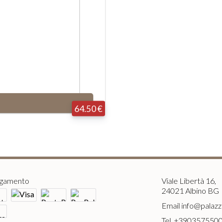
64.50 €
agamento
Viale Libertà 16,
24021 Albino BG
Email
info@palazzi
Tel.
+390357550