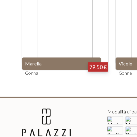
Marella
Vicolo
79.50 €
Gonna
Gonna
Modalità di p