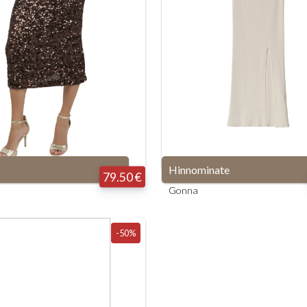
Hinnominate
79.50 €
Gonna
-50%