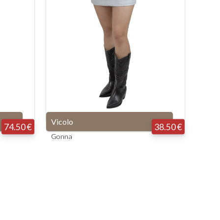
Vicolo
74.50 €
38.50 €
Gonna