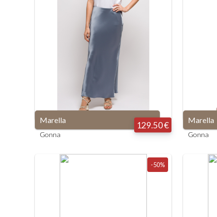
XS
XXS
Marella
Marella
129.50 €
Gonna
Gonna
-50%