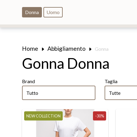
Donna
Uomo
Home
Abbigliamento
Gonna
Gonna Donna
Brand
Taglia
Tutte
Tutte
Tutto
Tutte
Hinnominate
40
Marella
42
NEW COLLECTION
-30%
Vicolo
44
S