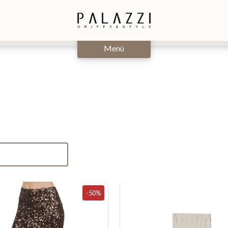
Chiudi
Menù
-50%