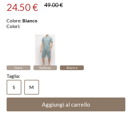
24.50 €
49.00 €
Colore:
Bianco
Colori:
Navy
Railway
Bianco
Taglia:
S
M
Aggiungi al carrello