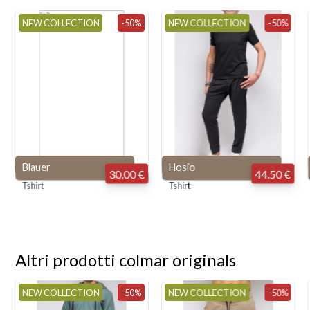
NEW COLLECTION
-50%
NEW COLLECTION
-50%
Blauer
Hosio
30.00 €
44.50 €
Tshirt
Tshirt
Altri prodotti colmar originals
NEW COLLECTION
-50%
NEW COLLECTION
-50%