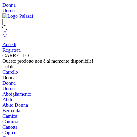
Donna
Uomo
Accedi
Registrati
CARRELLO
Questo prodotto non è al momento disponibile!
Totale:
Carrello
Donna
Donna
Uomo
Abbigliamento
Abito
Abito Donna
Bermuda
Camica
Camicia
Canotta
Cappa