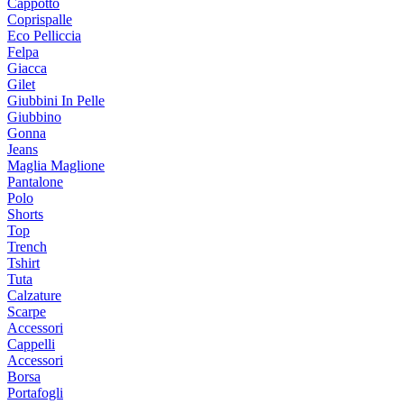
Cappotto
Coprispalle
Eco Pelliccia
Felpa
Giacca
Gilet
Giubbini In Pelle
Giubbino
Gonna
Jeans
Maglia Maglione
Pantalone
Polo
Shorts
Top
Trench
Tshirt
Tuta
Calzature
Scarpe
Accessori
Cappelli
Accessori
Borsa
Portafogli