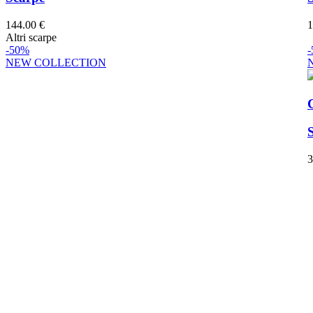
144.00 €
1
Altri scarpe
-50%
NEW COLLECTION
3